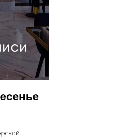
ресенье
орской