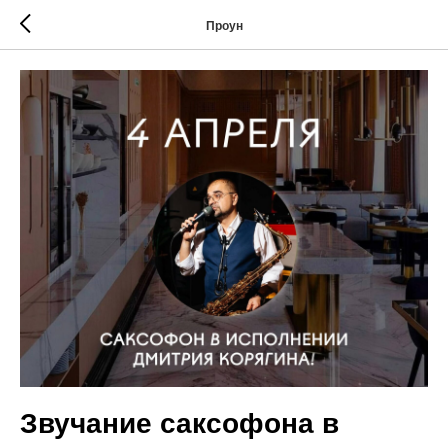
Проун
Звучание саксофона в