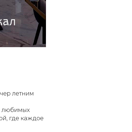
ечер летним
е любимых
й, где каждое