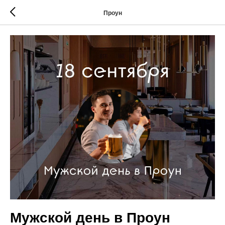
Проун
Мужской день в Проун