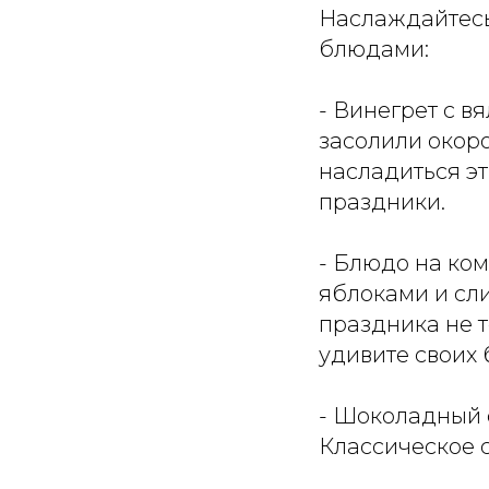
Наслаждайтесь
блюдами:
- Винегрет с в
засолили окоро
насладиться э
праздники.
- Блюдо на ком
яблоками и сл
праздника не т
удивите своих 
- Шоколадный 
Классическое с