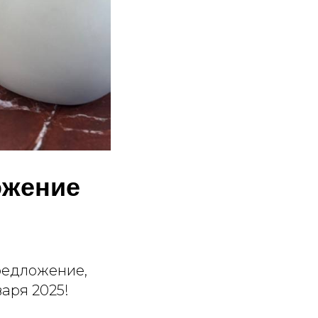
ожение
редложение,
варя 2025!