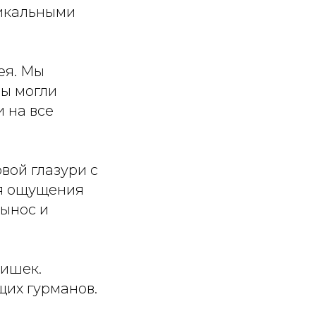
никальными
ея. Мы
вы могли
 на все
вой глазури с
ия ощущения
вынос и
шишек.
щих гурманов.