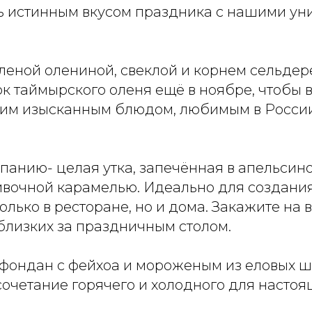
 истинным вкусом праздника с нашими у
яленой олениной, свеклой и корнем сельдер
к таймырского оленя ещё в ноябре, чтобы 
тим изысканным блюдом, любимым в России
панию- целая утка, запечённая в апельсино
ивочной карамелью. Идеально для создан
олько в ресторане, но и дома. Закажите на 
близких за праздничным столом.
фондан с фейхоа и мороженым из еловых 
очетание горячего и холодного для настоя