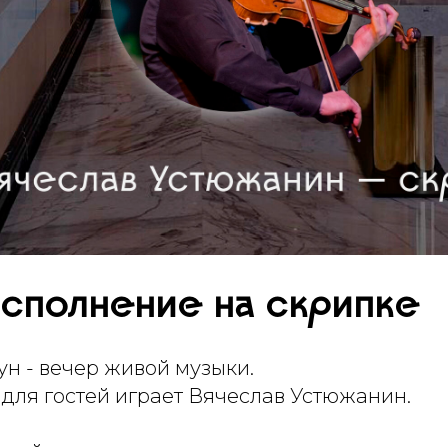
сполнение на скрипке
н - вечер живой музыки.
00 для гостей играет Вячеслав Устюжанин.