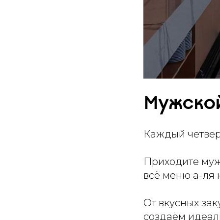
Мужской
Каждый четверг
Приходите мужс
всё меню а-ля 
От вкусных зак
создаём идеаль