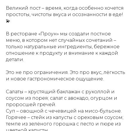
Великий пост – время, когда особенно хочется
простоты, чистоты вкуса и осознанности в еде!
💫
В ресторане «Проун» мы создали постное
меню, в котором нет случайных сочетаний –
только натуральные ингредиенты, бережное
отношение к продукту и внимание к каждой
детали.
Это не про ограничения. Это про вкус, лёгкость
и новое гастрономическое ощущение.
Салаты – хрустящий баклажан с руколлой и
соусом из порея; салат с авокадо, огурцом и
проросшей гречей.
Суп – овощной с чечевицей на мисо-бульоне.
Горячее – стейк из капусты с ореховым соусом;
темпе из зелёного горошка с песто и пюре из
цветной капусты.