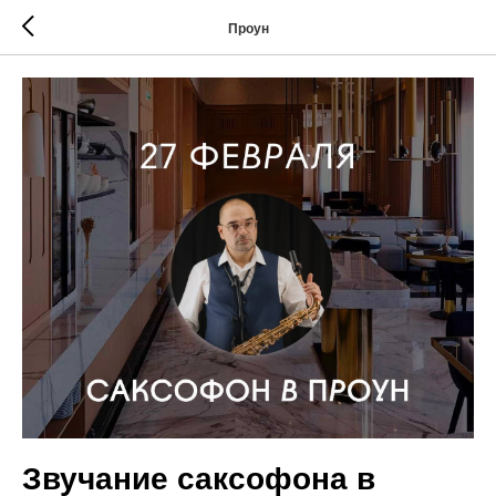
Проун
Звучание саксофона в