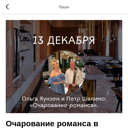
Проун
Очарование романса в