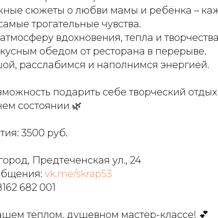
жные сюжеты о любви мамы и ребёнка – к
самые трогательные чувства.
 атмосферу вдохновения, тепла и творчества
вкусным обедом от ресторана в перерыве.
шой, расслабимся и наполнимся энергией.
зможность подарить себе творческий отдых 
нем состоянии 🌿
тия: 3500 руб.
ород, Предтеченская ул., 24
ообщения:
vk.me/skrap53
8162 682 001
ашем тёплом, душевном мастер-классе! 💕