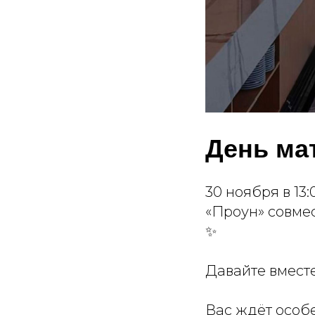
День ма
30 ноября в 13
«Проун» совме
✨
Давайте вместе
Вас ждёт особ