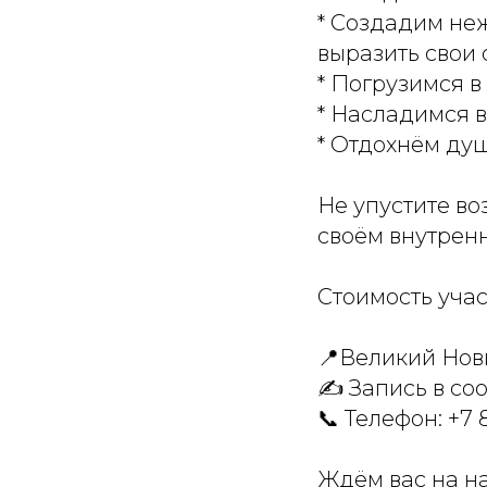
* Создадим не
выразить свои 
* Погрузимся в
* Насладимся 
* Отдохнём ду
Не упустите во
своём внутрен
Стоимость учас
📍Великий Новг
✍️ Запись в с
📞 Телефон:
+7 
Ждём вас на н