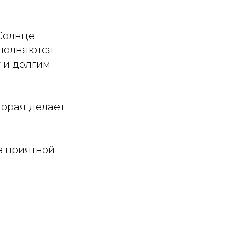

 Солнце
аполняются
у и долгим
торая делает
в приятной