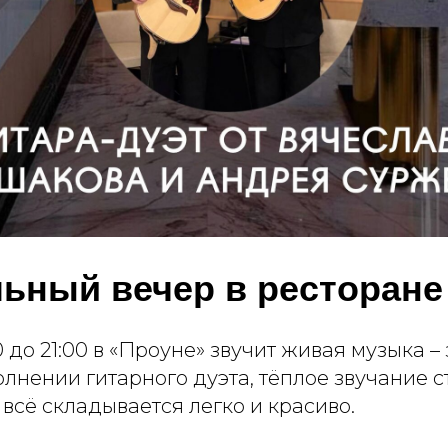
ьный вечер в ресторане
00 до 21:00 в «Проуне» звучит живая музыка 
лнении гитарного дуэта, тёплое звучание с
 всё складывается легко и красиво.