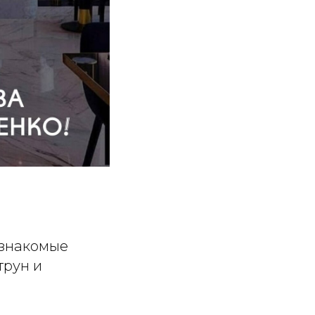
– знакомые
трун и