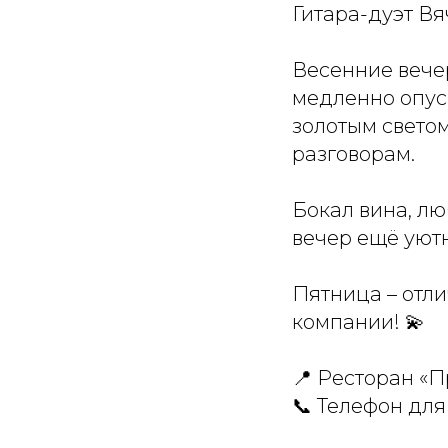
Гитара-дуэт В
Весенние вече
медленно опус
золотым светом
разговорам.
Бокал вина, лю
вечер ещё уютн
Пятница – отли
компании! 💫
📍 Ресторан «П
📞 Телефон дл