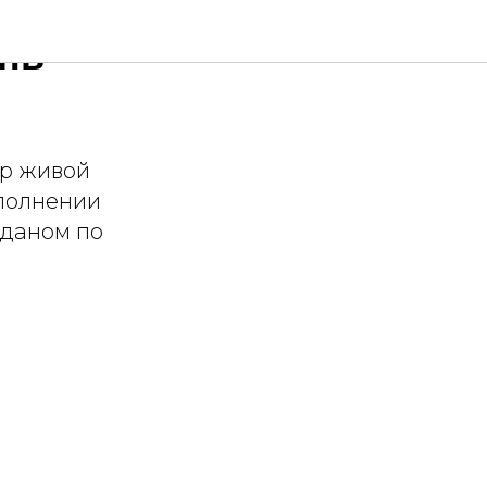
ень
ер живой
сполнении
нданом по