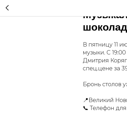
Музыкал
шоколад
В пятницу 11 и
музыки. С 19:0
Дмитрия Коряг
спец.цене за 3
Бронь столов у
📍Великий Новг
📞 Телефон дл