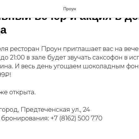
Проун
ьный вечер и акция в д
а
юля ресторан Проун приглашает вас на веч
0 до 21:00 в зале будет звучать саксофон в и
ина. И весь день угощаем шоколадным фо
99₽!
же открыта.
ород, Предтеченская ул., 24
я бронирования:
+7 (8162) 500 770