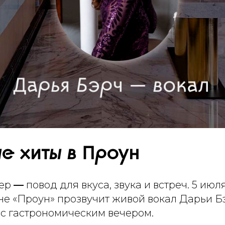
е хиты в Проун
чер
—
повод для вкуса, звука и встреч. 5 июля
ане «Проун» прозвучит живой вокал Дарьи Б
с гастрономическим вечером.